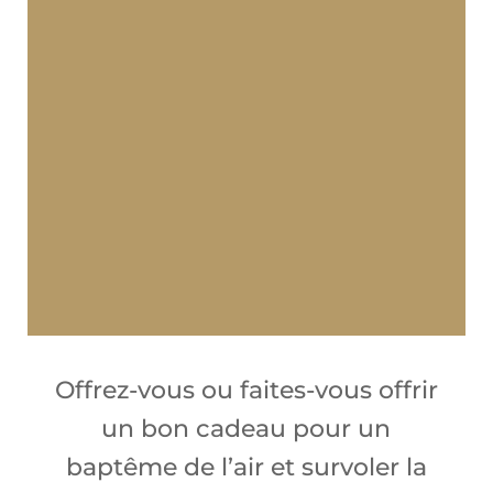
Bandol , Port d'Alon, les Lecques, La Ciotat
et retour.
Si dans votre entourage quelqu’un rêve
d’avion et de pilotage, profitez de son
anniversaire, des fêtes de fin d’année
pour lui offrir son premier vol. Succès et
émotion garantis !
Offrez-vous ou faites-vous offrir
un bon cadeau pour un
baptême de l’air et survoler la