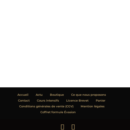
Accueil
Actu
Boutique
Ce que nous proposons
Contact
Cours intensifs
Licence Brevet
Panier
Conditions générales de vente (CGV)
Mention légales
Coffret formule Évasion