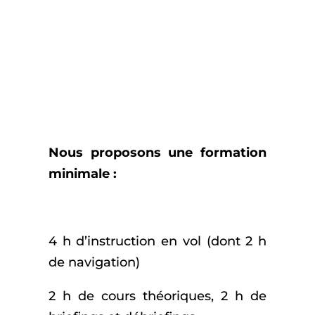
(Variable Pitch) et RU
(Rétractable Undercarriage) sera
apposée sur votre carnet de vol
par votre instructeur. C’est aussi
une variante obligatoire pour la
formation de pilote
professionnel (CPL).
Nous proposons une formation
minimale :
4 h d’instruction en vol (dont 2 h
de navigation)
2 h de cours théoriques, 2 h de