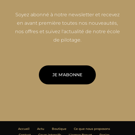
Soyez abonné à notre newsletter et recevez
en avant première toutes nos nouveautés,
nos offres et suivez l'actualité de notre école
de pilotage.
JE M'ABONNE
Accueil
Actu
Boutique
Ce que nous proposons
Contact
Cours intensifs
Licence Brevet
Panier