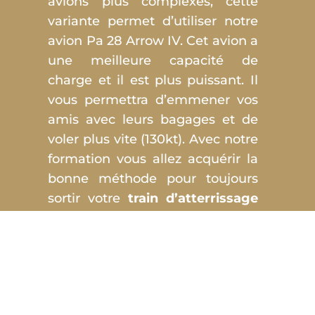
avions plus complexes, cette
variante permet d’utiliser notre
avion Pa 28 Arrow IV. Cet avion a
une meilleure capacité de
charge et il est plus puissant. Il
vous permettra d’emmener vos
amis avec leurs bagages et de
voler plus vite (130kt). Avec notre
formation vous allez acquérir la
bonne méthode pour toujours
sortir votre
train d’atterrissage
et
voler
en
sécurité
.
Il n’y a pas de minimum d’heure
pour acquérir la variante
Train
rentrant (RU)
, et la variante
pas
variable (VP).
Cette variante VP