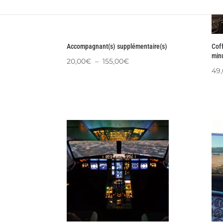
Accompagnant(s) supplémentaire(s)
Coff
min
Plage
20,00
€
–
155,00
€
49
de
prix :
20,00€
à
155,00€