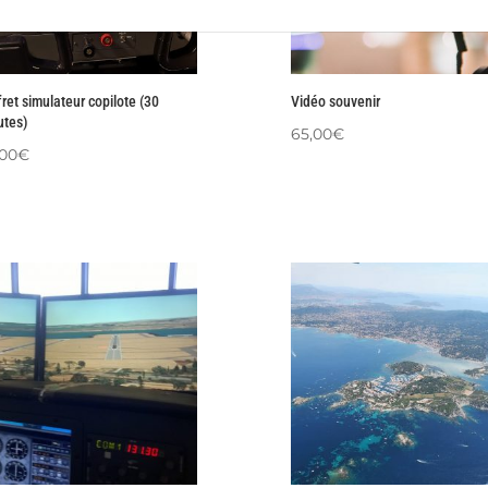
ret simulateur copilote (30
Vidéo souvenir
utes)
65,00
€
,00
€