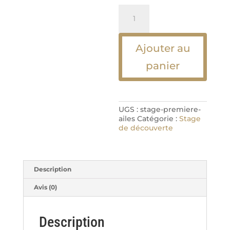
quantité
de
Stage
première
ailes
Ajouter au
panier
UGS :
stage-premiere-
ailes
Catégorie :
Stage
de découverte
Description
Avis (0)
Description