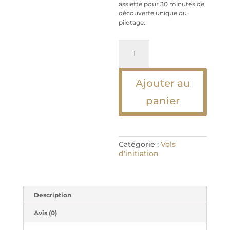
assiette pour 30 minutes de
découverte unique du
pilotage.
quantité
de
Coffret
vol
initiation
Ajouter au
formule
panier
émotion
vol
+
(1h20)
Catégorie :
Vols
d'initiation
Description
Avis (0)